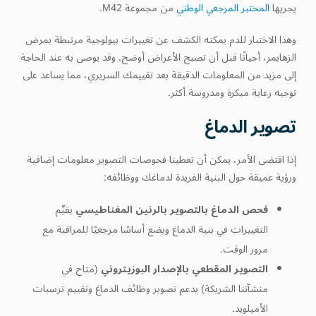
يجريها
المختبر المرجعي الوطني
من مجموعة M42.
وهذا الاختبار للدم يمكنه الكشف عن تغييرات بيولوجية مرتبطة بمرض
الزهايمر، أحيانًا قبل أن تصبح الأعراض أوضح. وقد يوصى به عند الحاجة
إلى مزيد من المعلومات الدقيقة بعد تقييمك السريري، مما يساعد على
توجيه رعاية مبكرة ومدروسة أكثر.
تصوير الدماغ
إذا اقتضى الأمر، يمكن أن تعطينا فحوصات التصوير معلومات إضافية
ورؤية عميقة حول البنية الفريدة لدماغك ووظائفه:
فحص الدماغ بالتصوير بالرنين المغناطيسي
يقيِّم
التغييرات في بنية الدماغ ويضع أساسًا مرجعيًا للمراقبة مع
مرور الوقت.
التصوير المقطعي بالإصدار البوزيتروني
(متاح في
منشآتنا الشريكة) يدعم تصوير وظائف الدماغ وتقييم ترسبات
الأميلويد.