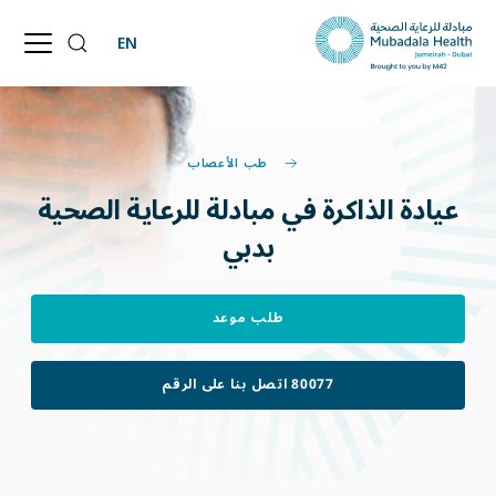
EN
طب الأعصاب
عيادة
الذاكرة
في
مبادلة
للرعاية
الصحية
بدبي
طلب موعد
80077 اتصل بنا على الرقم