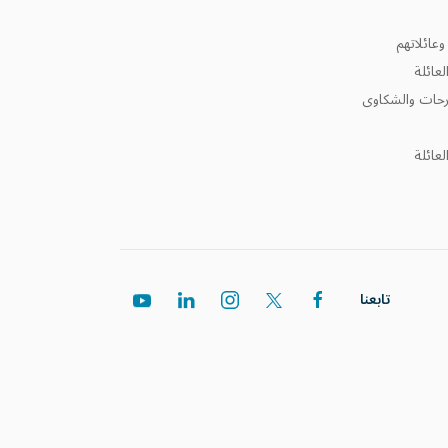
عائلاتهم
عائلة
ترحات والشكاوى
عائلة
تابعنا
د
اتصل بنا على الرقم 80077