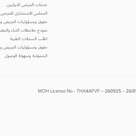
خدمات المرضى الدوليين
المجلس الاستشاري للمرضى و
حقوق ومسؤوليات المريض وال
نموذج ملاحظات الثناء والمق
اطلب السجلات الطبية
حقوق ومسؤوليات المريض وال
الشمولية وسهولة الوصول
MOH License No - THX4AFVF – 260925 – 26/0
تصل بنا
أطلب تحديد موع