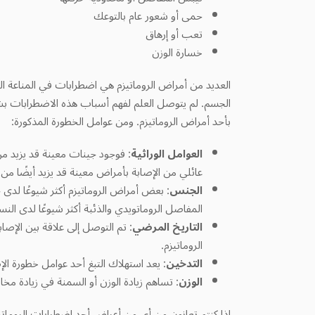
حمى أو شعور عام بالتوعك
تعب أو إرهاق
خسارة الوزن
العديد من أمراض الروماتيزم هي اضطرابات في المناعة الذ
الجسم. لم يتوصل العلم لفهم أسباب هذه الاضطرابات بشك
بأحد أمراض الروماتيزم. ومن عوامل الخطورة المذكورة:
العوامل الوراثية
: فوجود جينات معينة قد يزيد من
عائلي من الإصابة بأمراض معينة قد يزيد أيضًا من 
الجنس
: بعض أمراض الروماتيزم أكثر شيوعًا لدى
المفاصل الروماتويدي والذئبة أكثر شيوعًا لدى النساء
التاريخ المرضي
: تم التوصل إلى علاقة بين الإص
الروماتيزم.
التدخين
: يعد استهلاك التبغ أحد عوامل خطورة ال
الوزن
: تساهم زيادة الوزن أو السمنة في زيادة مخا
إذا كنتم تعانون من أي من أعراض أحد اضطرابات الروماتيزم