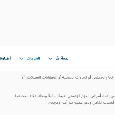
لمة فمن الأهمية عدم تجاهل هذا الأمر.
نَّ استمرار الأعراض قد يشير إلى وجود اضطراب في البلع، يُعرف
شخص صعوبة في نقل الطعام أو السوائل من الفم إلى المعدة، وقد
لترطيب وجودة الحياة عمومًا.
ارتجاع الحمضي أو الحالات العصبية أو اضطرابات العضلات، أو
 من أطباء أمراض الجهاز الهضمي تقييمًا شاملاً وخطط علاج مخصصة
لسبب الكامن ودعم عملية بلع آمنة ومريحة.