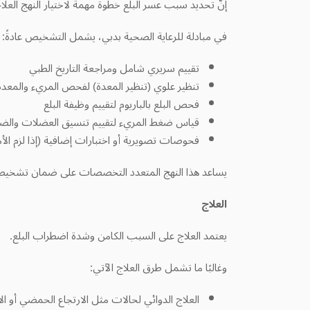
في مبادلة للرعاية الصحية بدبي، يشمل التشخيص عادةً:
تقييم سريري شامل ومراجعة التاريخ الطبي
تنظير علوي (تنظير المعدة) لفحص المريء والمعدة
فحص البلع بالباريوم لتقييم وظيفة البلع
قياس ضغط المريء لتقييم تنسيق العضلات والض
فحوصات تصويرية أو اختبارات إضافية (إذا لزم الأم
يساعد هذا النهج المتعدد التخصصات على ضمان تشخي
العلاج
يعتمد العلاج على السبب الكامن وشدة اضطراب البلع.
وغالبًا ما تشمل طرق العلاج الآتي:
العلاج الدوائي لحالات مثل الارتجاع الحمضي أو ال
إجراءات تنظيرية لعلاج التضيقات أو الانسدادات