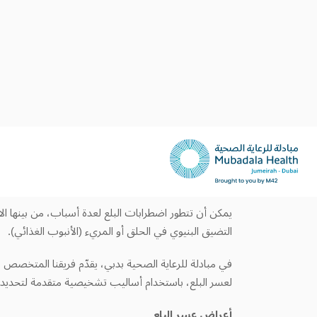
اضطرابات البلع (عسر البلع)
إذا بدأت تشعر بأنَّ عملية البلع غير مريحة أو صعبة أو مؤ
على الرغم من أنَّ صعوبة البلع قد تحدث من حين لآخر، فإ
طبيًا باسم عسر البلع. ويحدث عسر البلع عندما يواجه ال
تتراوح شدته من انزعاج بسيط إلى حالة تؤثر في التغذية وا
يمكن أن تتطور اضطرابات البلع لعدة أسباب، من بينها ال
التضيق البنيوي في الحلق أو المريء (الأنبوب الغذائي).
في مبادلة للرعاية الصحية بدبي، يقدّم فريقنا المتخصص
لعسر البلع، باستخدام أساليب تشخيصية متقدمة لتحديد ا
أعراض عسر البلع