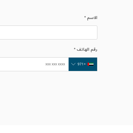
الاسم
*
رقم الهاتف
*
+971