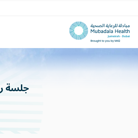
جلسة
ر